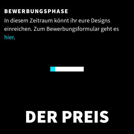
BEWERBUNGSPHASE
E
In diesem Zeitraum könnt ihr eure Designs
D
einreichen. Zum Bewerbungsformular geht es
e
hier
.
g
d
f
0
1
2
3
4
5
6
DER PREIS