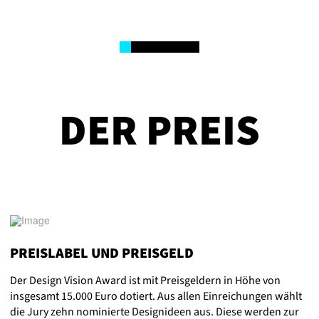
f
0
1
2
3
4
5
6
DER PREIS
PREISLABEL UND PREISGELD
Der Design Vision Award ist mit Preisgeldern in Höhe von
insgesamt 15.000 Euro dotiert. Aus allen Einreichungen wählt
die Jury zehn nominierte Designideen aus. Diese werden zur