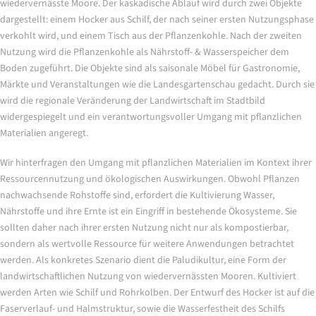
wiedervernässte Moore. Der kaskadische Ablauf wird durch zwei Objekte
dargestellt: einem Hocker aus Schilf, der nach seiner ersten Nutzungsphase
verkohlt wird, und einem Tisch aus der Pflanzenkohle. Nach der zweiten
Nutzung wird die Pflanzenkohle als Nährstoff- & Wasserspeicher dem
Boden zugeführt. Die Objekte sind als saisonale Möbel für Gastronomie,
Märkte und Veranstaltungen wie die Landesgartenschau gedacht. Durch sie
wird die regionale Veränderung der Landwirtschaft im Stadtbild
widergespiegelt und ein verantwortungsvoller Umgang mit pflanzlichen
Materialien angeregt.
Wir hinterfragen den Umgang mit pflanzlichen Materialien im Kontext ihrer
Ressourcennutzung und ökologischen Auswirkungen. Obwohl Pflanzen
nachwachsende Rohstoffe sind, erfordert die Kultivierung Wasser,
Nährstoffe und ihre Ernte ist ein Eingriff in bestehende Ökosysteme. Sie
sollten daher nach ihrer ersten Nutzung nicht nur als kompostierbar,
sondern als wertvolle Ressource für weitere Anwendungen betrachtet
werden. Als konkretes Szenario dient die Paludikultur, eine Form der
landwirtschaftlichen Nutzung von wiedervernässten Mooren. Kultiviert
werden Arten wie Schilf und Rohrkolben. Der Entwurf des Hocker ist auf die
Faserverlauf- und Halmstruktur, sowie die Wasserfestheit des Schilfs