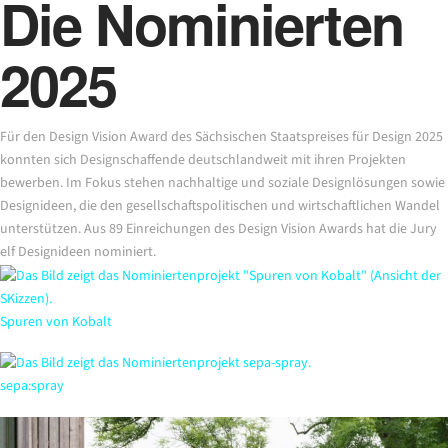
Die Nominierten
2025
Für den Design Vision Award des Sächsischen Staatspreises für Design 2025
konnten sich Designschaffende deutschlandweit mit ihren Projekten
bewerben. Im Fokus stehen nachhaltige und soziale Designlösungen sowie
Designideen, die den gesellschaftspolitischen und wirtschaftlichen Wandel
unterstützen. Aus 89 Einreichungen des Design Vision Awards hat die Jury
elf Designideen nominiert.
Spuren von Kobalt
sepa:spray