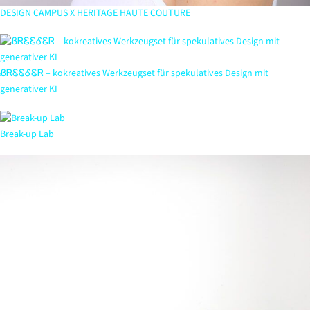
DESIGN CAMPUS X HERITAGE HAUTE COUTURE
ᏰᏒᏋᏋᎴᏋᏒ – kokreatives Werkzeugset für spekulatives Design mit
generativer KI
Break-up Lab